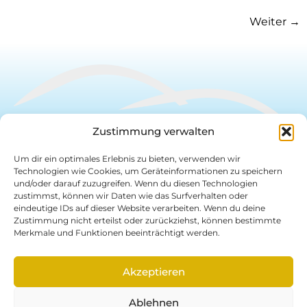
Weiter
→
Zustimmung verwalten
Anschrift
Kontakt
Um dir ein optimales Erlebnis zu bieten, verwenden wir
Technologien wie Cookies, um Geräteinformationen zu speichern
1234 Taxi und
info@1234taxi.de
und/oder darauf zuzugreifen. Wenn du diesen Technologien
Omnibusunternehmen GmbH
www.1234taxi.de
zustimmst, können wir Daten wie das Surfverhalten oder
Schmidmühlener Straße 22
Taxizentrale:
eindeutige IDs auf dieser Website verarbeiten. Wenn du deine
93133 Burglengenfeld
Tel.: 09471/1234
Zustimmung nicht erteilst oder zurückziehst, können bestimmte
Postfach 1267
Büro:
Merkmale und Funktionen beeinträchtigt werden.
93130 Burglengenfeld
Tel.: 09471/60096-0
Fax: 09471/60096-29
Akzeptieren
Rechtliches
Ablehnen